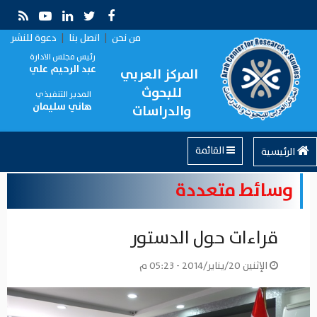
من نحن
|
اتصل بنا
|
دعوة للنشر
رئيس مجلس الادارة
عبد الرحيم علي
المركز العربي
للبحوث
المدير التنفيذي
هاني سليمان
والدراسات
القائمة
الرئيسية
وسائط متعددة
قراءات حول الدستور
الإثنين 20/يناير/2014 - 05:23 م