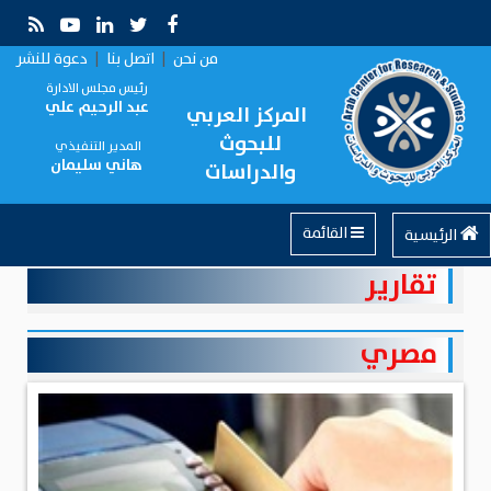
من نحن
|
اتصل بنا
|
دعوة للنشر
رئيس مجلس الادارة
عبد الرحيم علي
المركز العربي
للبحوث
المدير التنفيذي
هاني سليمان
والدراسات
القائمة
الرئيسية
تقارير
مصري