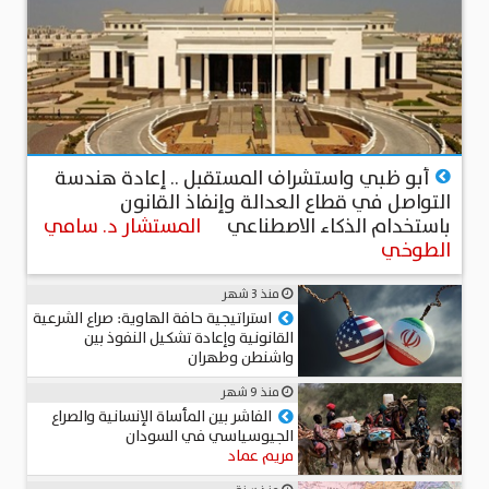
منذ أكثر من شهرين
أبو ظبي واستشراف المستقبل .. إعادة هندسة
التواصل في قطاع العدالة وإنفاذ القانون
باستخدام الذكاء الاصطناعي
المستشار د. سامي
الطوخي
منذ 3 شهر
استراتيجية حافة الهاوية: صراع الشرعية
القانونية وإعادة تشكيل النفوذ بين
واشنطن وطهران
عميد د. محمد حجاب
منذ 9 شهر
الفاشر بين المأساة الإنسانية والصراع
الجيوسياسي في السودان
مريم عماد