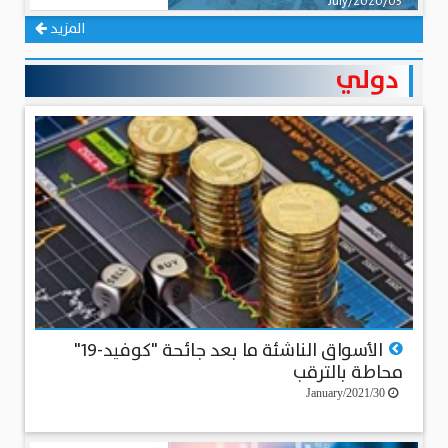
05/July/2020
المزيد
دولي
الأسواق الناشئة ما بعد جائحة "كوفيد-19"
محاطة بالترقب
30/January/2021