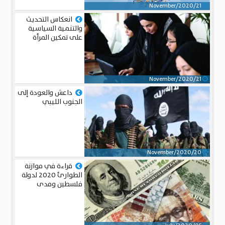
21/November/2020
انعكاس التحديث
والتنمية السياسية
على تمكين المرأة
الخليجية
21/November/2020
داعش والعودة إلى
الجنوب الليبي
20/November/2020
قراءة في موازنة
الطوارئ 2020 لدولة
فلسطين ومدى
نجاعتها في مواجهة
جائحة كورونا