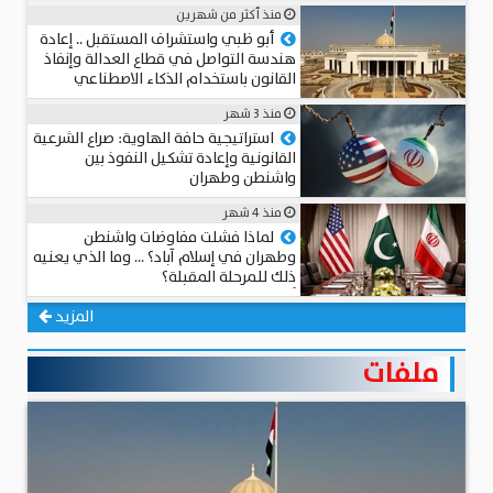
منذ أكثر من شهرين
أبو ظبي واستشراف المستقبل .. إعادة
هندسة التواصل في قطاع العدالة وإنفاذ
القانون باستخدام الذكاء الاصطناعي
المستشار د. سامي الطوخي
منذ 3 شهر
استراتيجية حافة الهاوية: صراع الشرعية
القانونية وإعادة تشكيل النفوذ بين
واشنطن وطهران
عميد د. محمد حجاب
منذ 4 شهر
لماذا فشلت مفاوضات واشنطن
وطهران في إسلام آباد؟ … وما الذي يعنيه
ذلك للمرحلة المقبلة؟
أحمد مهدي
المزيد
ملفات