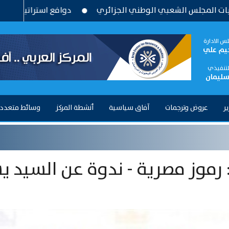
مجلس الشعبي الوطني الجزائري
دوافع استراتيجية وتحديات بن
س الادارة
حيم علي
التنفيذي
سليمان
ير
عروض وترجمات
آفاق سياسية
أنشطة المركز
وسائط متعدد
: رموز مصرية - ندوة عن السيد ي