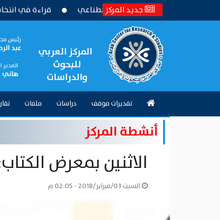
جديد المركز
لقانون باستخدام الذكاء الاصطناعي
قراءة في انتخابات ال
رئيس مجل
عبد الر
المركز العربي
للبحوث
المدير 
هاني 
والدراسات
تقديرات موقف
دراسات
ملفات
تقار
أنشطة المركز
الاثنين بمعرض الكتاب
السبت 03/فبراير/2018 - 02:05 م