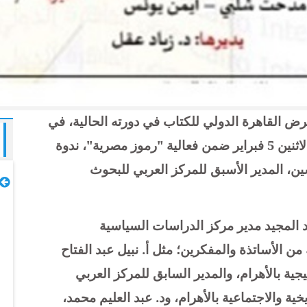
 القاهرة الدولي للكتاب في دورته الحالية، في
قاعة الندوات الرئيسة بالمعرض، تقام يوم الاثنين 5 فبراير ضمن فعالية "رموز مصرية"، ندوة
سين، المدير الأسبق للمركز العربي للبحوث
د المجيد مدير مركز الدراسات السياسية
ن الأساتذة والمفكرين؛ مثل أ. نبيل عبد الفتاح
جية بالأهرام، والمدير السابق للمركز العربي
ة والاجتماعية بالأهرام، ود. عبد العليم محمد،