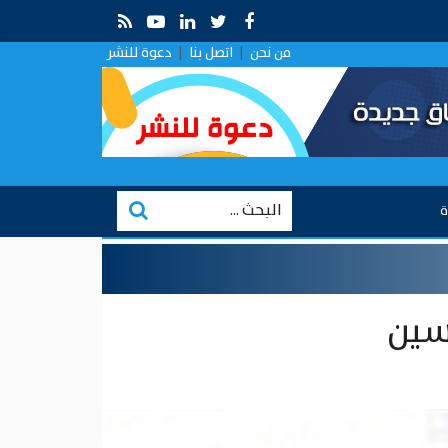
يوية .. قراءة في التقارب الروسي في ظل الصراع الإيراني–الإسرائيل
من نحن
|
اتصل بنا
|
دعوة للنشر
ة
سين