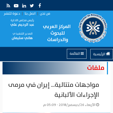
من نحن
|
اتصل بنا
|
دعوة للنشر
رئيس مجلس الادارة
عبد الرحيم علي
المركز العربي
للبحوث
المدير التنفيذي
هاني سليمان
والدراسات
القائمة
الرئيسية
ملفات
مواجهات متتالية... إيران في مرمى
الإجراءات الألبانية
الأربعاء 26/ديسمبر/2018 - 05:09 م