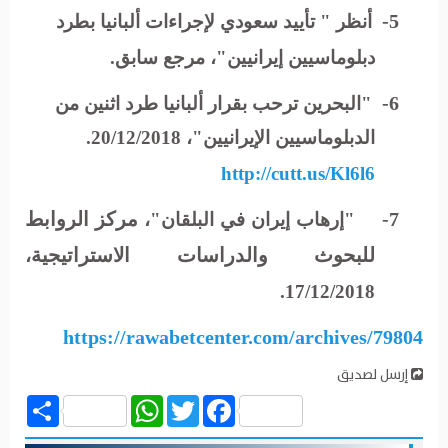
5-
أنظر
"
تأييد سعودي لإجراءات ألبانيا بطرد
دبلوماسيين إيرانيين"، مرجع سابق.
6-
"البحرين ترحب بقرار ألبانيا طرد اثنين من
الدبلوماسيين الإيرانيين"، 20/12/2018.
http://cutt.us/Kl6l6
7-
مركز الروابط
"إرهاب إيران في البلقان"،
للبحوث والدراسات الاستراتيجية
،
17/12/2018.
https://rawabetcenter.com/archives/79804
إرسل لصديق
Share
WhatsApp
Twitter
Facebook