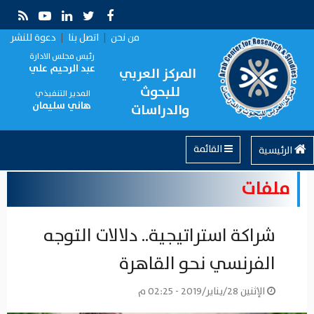
من نحن
|
اتصل بنا
|
دعوة للنشر
رئيس مجلس الادارة
عبد الرحيم علي
المركز العربي
للبحوث
المدير التنفيذي
هاني سليمان
والدراسات
القائمة
الرئيسية
ملفات
شراكة استراتيجية.. دلالات التوجه
الفرنسي نحو القاهرة
الإثنين 28/يناير/2019 - 02:25 م