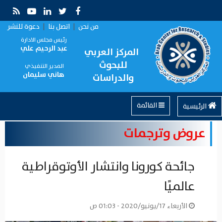
من نحن
|
اتصل بنا
|
دعوة للنشر
رئيس مجلس الادارة
عبد الرحيم علي
المركز العربي
للبحوث
المدير التنفيذي
هاني سليمان
والدراسات
القائمة
الرئيسية
عروض وترجمات
جائحة كورونا وانتشار الأوتوقراطية
عالميًا
الأربعاء 17/يونيو/2020 - 01:03 ص