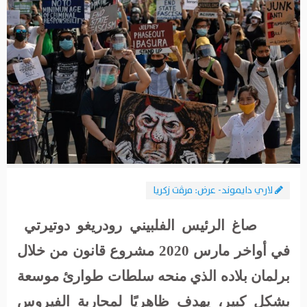
لاري دايموند- عرض: مرﭬت زكريا
صاغ الرئيس الفلبيني رودريغو دوتيرتي
في أواخر مارس 2020 مشروع قانون من خلال
برلمان بلاده الذي منحه سلطات طوارئ موسعة
بشكل كبير، يهدف ظاهريًا لمحاربة الفيروس