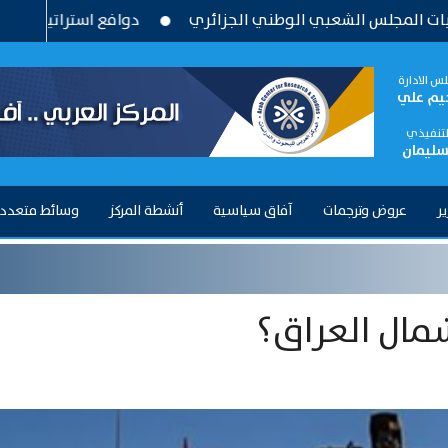
شعبي الوطني الجزائري
دوافع استراتيجية وتحديات بنيوية .. 
س الادارة
حيم علي
التنفيذي
سليمان
ير
عروض وترجمات
آفاق سياسية
أنشطة المركز
وسائط متعدد
شمال العراق؟