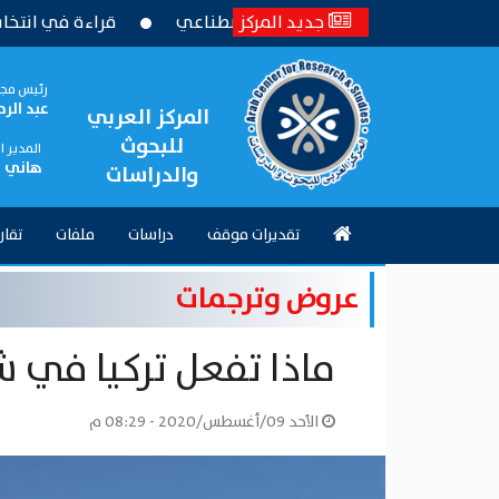
باستخدام الذكاء الاصطناعي
جديد المركز
قراءة في انتخابات المجلس ال
رئيس مجل
عبد الر
المركز العربي
للبحوث
المدير 
هاني 
والدراسات
تقديرات موقف
دراسات
ملفات
تقار
عروض وترجمات
ماذا تفعل تركيا في 
الأحد 09/أغسطس/2020 - 08:29 م