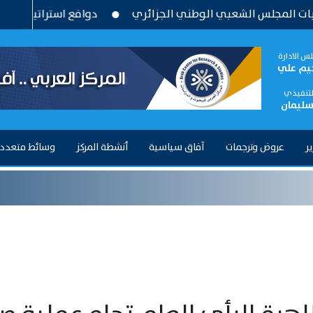
لشعبي الوطني الجزائري
دوافع استراتيجية وتحديات بنيوية 
س الادارة
حيم علي
التنفيذي
سليمان
ير
عروض وترجمات
آفاق سياسية
أنشطة المركز
وسائط متعدد