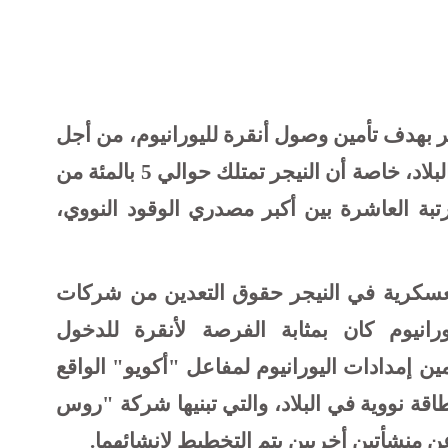
ر بهدف تأمين وصول أنقرة لليورانيوم، من أجل
دعم صناعة الطاقة النووية الناشئة في البلاد، خاصة أن النيجر تمتلك حوالي 5 بالمئة من
مرتبة العاشرة بين أكبر مصدري الوقود النووي،
لعسكرية في النيجر حقوق التعدين من شركات
انيوم كان بمثابة الفرصة لأنقرة للدخول
ن إمدادات اليورانيوم لمفاعل "أكويو" الواقع
ة نووية في البلاد، والتي تبنيها شركة "روس
عن منشأتين أخريين يتم التخطيط لإنشائهما.