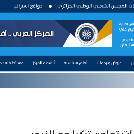
شعبي الوطني الجزائري
دوافع استراتيجية وتحديات بنيوية ..
س الادارة
حيم علي
التنفيذي
سليمان
ير
عروض وترجمات
آفاق سياسية
أنشطة المركز
وسائط متعدد