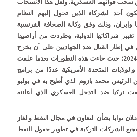
ين سحب قواتهما العسكرية. ولعل هذا الانسحاب
تكون أحد الشركاء الذين تحول إليهم النظام
وإيران، وذلك وفق وكالة الصحافة الفرنسية
غيير شراكاتها الدولية، وطردت من أراضيها
ن في إطار القتال ضد الجهاديين على أن يخرج
الجنود الأميركيون أيضًا بحلول سبتمبر 2024؛ حيث جاءت هذه التطورات بعدما علقت
 والولايات المتحدة الأمريكية عددًا من برامج
ن الرئيس محمد بازوم الذي أطيح به في يوليو
وقفت تركيا ضد التدخل العسكري الذي أعلنته
ان نوايا بشأن التعاون في مجال النفط والغاز
تشجيع الشركات التركية في تطوير حقول النفط