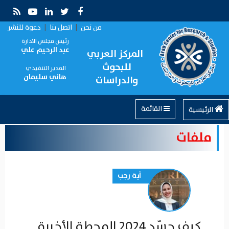
من نحن
|
اتصل بنا
|
دعوة للنشر
رئيس مجلس الادارة
عبد الرحيم علي
المركز العربي
للبحوث
المدير التنفيذي
هاني سليمان
والدراسات
القائمة
الرئيسية
ملفات
آية رجب
كيف جسّد 2024 المحطة الأخيرة