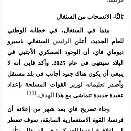
فرنسا.
ثالثًا- الانسحاب من السنغال
بينما في السنغال، في خطابه الوطني
للعام الجديد، أعلن
الرئيس
السنغالي باسيرو
ديوماي فاي، أن الوجود العسكري الأجنبي في
البلاد سينتهي في عام 2025. وأكد فايي أنه لا
ينبغي أن يكون هناك جنود أجانب في بلد مستقل
وأصدر تعليماته لوزير القوات المسلحة بإعداد
(11)
الهدف.
عقيدة جديدة تتماشى مع هذا
و
جاء تصريح فاي بعد شهر من إعلانه أن
فرنسا، القوة الاستعمارية السابقة، سوف تضطر
.
وتأتي
إلى إغلاق قواعدها العسكرية في السنغال