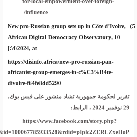
for-local-empowerment-over-foreign-
influence/
,
5)
New pro-Russian group sets up in Côte d’Ivoire
African Digital Democracy Observatory
, 10
\4\2024, at:]
https://disinfo.africa/new-pro-russian-pan-
africanist-group-emerges-in-c%C3%B4te-
divoire-f64fe8dd5290
تقرير
لحكومة جمهورية تشاد منشور على فيس بوك،
29 نوفمبر 2024 ، الرابط:
https://www.facebook.com/story.php?
0&id=100067785933528&rdid=pIplc2ZERLZxeHoP#