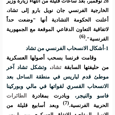
28 نوفمبر، بعد ساعات قليلة من انتهاء زيارة وزير
الخارجية الفرنسي جان نويل بارو إلى تشاد،
أعلنت الحكومة التشادية أنها "وضعت حداً
لاتفاقية التعاون الدفاعي الموقعة مع الجمهورية
(6)
الفرنسية".
1-أشكال الانسحاب الفرنسي من تشاد
وقامت فرنسا بسحب أصولها العسكرية
من حليفتها السابقة
تشاد
وتشكل تشاد آخر
،
موطئ قدم لباريس في
بعد
منطقة الساحل
الانسحاب القسري لقواتها في مالي وبوركينا
فاسو والنيجر،
وبادرت بمغادرة
الطائرات
(7)
الحربية الفرنسية.
وبعد أسابيع قليلة من
الانهيار المفاجئ للاتفاق العسكري بين باريس