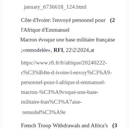
january_6736618_124.html
2)
Côte d'Ivoire: l'envoyé personnel pour
l'Afrique d'Emmanuel
Macron évoque une base militaire française
«remodelée»,
RFI
, 22\2\2024
,at;
https://www.rfi.fr/fr/afrique/20240222-
c%C3%B4te-d-ivoire-l-envoy%C3%A9-
personnel-pour-l-afrique-d-emmanuel-
macron-%C3%A9voque-une-base-
militaire-fran%C3%A7aise-
remodel%C3%A9e
3)
French Troop Withdrawals and Africa’s