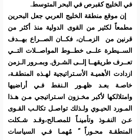
في الخليج كقبرص في البحر المتوسط.
إن موقع منطقة الخليج العربي جعل البحرين
مطمعاً لكثير من القوى الدولية منذ أكثر من
قرنين من
الزمــان، فكــان الصــراع بهــدف
الســيطرة علــى خطــوط المواصــلات التــي
تعــرف طريقهــا إلــى الشـرق. وبمـرور الـزمن
ازدادت الأهميـة الأسـتراتيجية لهـذه المنطقـة،
خاصـة بعـد ظهـور الـنفط فـي أراضيها
وامتلالكها لأكبر مخـزون اسـتراتيجي مـن هـذا
المـورد الحيـوي ولـذلك تواصـل تكالـب القـوى
عـن النفـوذ وتأمينـاً للمصـالح،وقـد شـكلت
المنطقـة محـوراً ً مُهمـا فـي السياسات