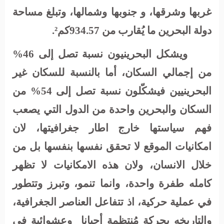
غربها وشرقها، و جنوبها وشمالها، وتبلغ مساحة
دولة البحرين
ما يُقارب من 934.57كم².
ويشكل البحرينيون نسبة تصل إلى 46%
من إجمالي السكان، أما بالنسبة للسكان غير
البحرينيين فيشكّلون نسبة تصل إلى 54% من
السكان والبحرين
واحدة من الدول التي يصعب
فهم سياستها خارج اطار جغرافيتها، لان
امكانيات الموقع لا تحقق نفسها بنفسها بل من
خلال الانسان، ولان هذه الامكانيات لا تظهر
كامله طفرة واحدة، وانما تنمو، وتبرز وتتطور
في عملية حركية، اذ تتفاعل العناصر الجغرافية،
والتاريخه بحركة مُنتظمة أحيانا
وعشوائية في