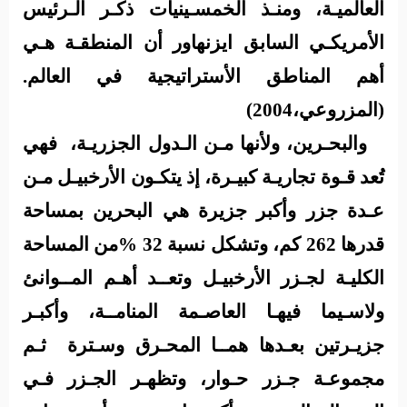
العالميـة، ومنـذ الخمسـينيات ذكـر الـرئيس
الأمريكـي السابق ايزنهاور أن المنطقـة هـي
أهم المناطق الأستراتيجية في العالم.
(المزروعي،2004)
و
البحـرين، ولأنها مـن الـدول الجزريـة،
فهي
تُعد قـوة تجاريـة كبيـرة، إذ يتكـون الأرخبيـل مـن
عـدة جزر وأكبر جزيرة هي البحرين بمساحة
قدرها 262 كم، وتشكل نسبة 32 %من المساحة
الكليـة لجـزر الأرخبيـل وتعــد أهـم المــوانئ
ولاسـيما فيهـا العاصـمة المنامــة، وأكبـر
جزيـرتين بعـدها همــا المحـرق وسـترة
ثـم
مجموعـة جـزر حـوار، وتظهـر الجـزر فـي