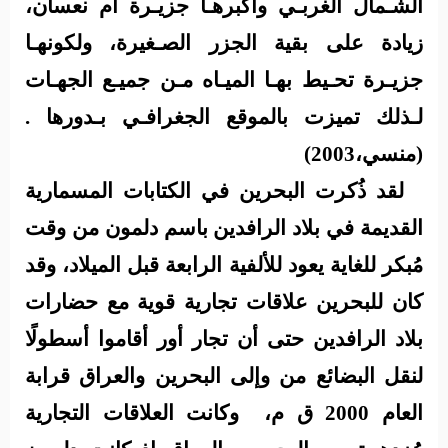
الشـمال الغربـي وأكبرهـا جزيـرة أم نعسان،
زيادة على بقية الجزر الصـغيرة، ولكونهـا
جزيـرة تحـيط بهـا الميـاه مـن جميـع الجهـات
لـذلك تميزت بالموقع الجغرافـي بـدورها .
(منسي،2003)
لقد ذُكرت البحرين في الكتابات المسمارية
القديمة في بلاد الرافدين باسم دلمون من وقت
مُبكر للغاية يعود للألفية الرابعة قبل الميلاد، وقد
كان للبحرين علاقات تجارية قوية مع حضارات
بلاد الرافدين حتى أن تجار أور أقاموا أسطولًا
لنقل البضائع من وإلى البحرين والعراق قرابة
العام 2000 ق م،
وكانت العلاقات التجارية