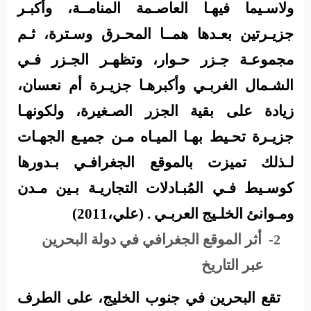
ولاسـيما فيهـا العاصـمة المنامــة، وأكبـر
جزيـرتين بعـدها همــا المحـرق وسـترة، ثـم
مجموعـة جـزر حـوار، وتظهـر الجـزر فـي
الشـمال الغربـي وأكبرهـا جزيـرة أم نعسان،
زيادة على بقية الجزر الصـغيرة، ولكونهـا
جزيـرة تحـيط بهـا الميـاه مـن جميـع الجهـات
لـذلك تميزت بالموقع الجغرافـي بـدورها
كوسـيط فـي المُبـادلات التجاريـة بـين مـدن
ومـوانئ الخلـيج العربـي . (علي،2011)
أثر الموقع الجغرافي في دولة البحرين
2-
عبر التاريخ
تقع البحرين في جنوب الخليج، على الطرف