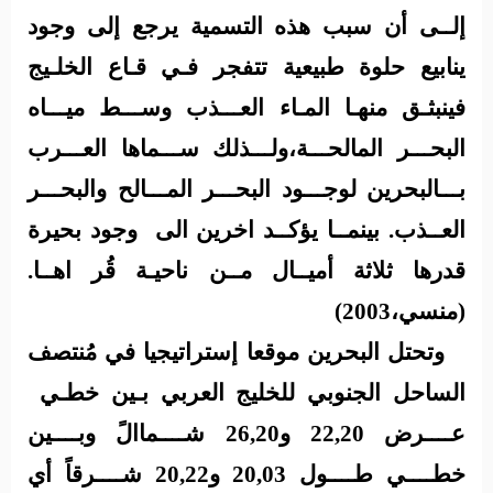
إلــى أن
سبب هذه التسمية يرجع إلى وجود
ينابيع حلوة طبيعية تتفجر فـي قـاع الخلـيج
فينبثـق منهـا المـاء
العـــذب وســـط ميـــاه
البحـــر المالحـــة،ولـــذلك ســـماها العـــرب
بـــالبحرين لوجـــود البحـــر المـــالح والبحـــر
العــذب. بينمــا يؤكــد اخرين الى
وجود بحيرة
قدرها ثلاثة أميــال مــن ناحيـة قُر اهــا.
(منسي،2003)
وتحتل البحرين موقعا إستراتيجيا في مُنتصف
الساحل الجنوبي للخليج العربي بـين خطـي
عــــرض 22,20 و26,20 شــــماالً وبــــين
خطــــي طــــول 20,03 و20,22 شــــرقاً أي