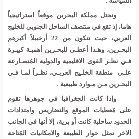
السياسة .
وتحتل مملكة البحرين موقعاً استراتيجياً
هاما، إذ تقع في منتصف الساحل الجنوبي للخليج
العربي، حيث تتكون من 22 أرخبيلاً أكبرهم
البحـرين، وهـذا أعطـى للبحـرين أهميـة كبيـرة
فـي نظـر القوى الاقليمية والدولية المُتصـارعة
علـى
منطقة الخلـيج العربـي، نظـراً لمـا فـي
البحـرين مـن مـوارد طبيعية .
وإذا
كانت الجغرافيا في جوهرها تقوم
على مُعطيات الموقع والتضاريس وامتدادات
الحدود ساحلية كانت أو برية، إلا أنها في الجانب
الاخر تمثل حوار الطبيعة والامكانيات المُتاحة