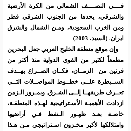
فــــي النصــــف الشمالي من الكرة الأرضية
والشرقي، يحدها من الجنوب الشرقي قطر
ومن الغرب السعودية، ومـن الشمال والشرق
ايران. (السيد، 2003)
وإن موقع منطقة الخليج العربي جعل البحرين
مطمعاً لكثير من القوى الدولية منذ أكثر من
قرنين من
الزمــان، فكــان الصــراع بهــدف
الســيطرة علــى خطــوط المواصــلات التــي
تعــرف طريقهــا إلــى الشـرق. وبمـرور الـزمن
ازدادت الأهميـة الأسـتراتيجية لهـذه المنطقـة،
خاصـة بعـد ظهـور الـنفط فـي أراضيها
وامتلالكها لأكبر مخـزون اسـتراتيجي مـن هـذا