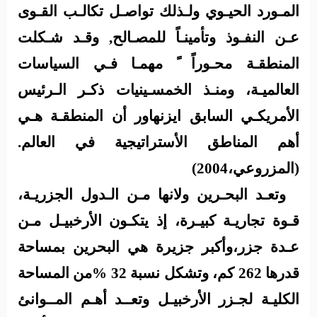
المـورد الحيـوي ولـذلك تواصـل تكالـب القـوى
عـن النفـوذ وتأمينـاً للمصـالح, وقـد شـكلت
المنطقـة محـوراً ً مهمـا فـي السياسات
العالميـة، ومنـذ الخمسـينيات ذكـر الـرئيس
الأمريكـي السابق ايزنهاور أن المنطقـة هـي
أهم المناطق الأستراتيجية في العالم.
(المزروعي،2004)
وتعـد البحـرين ولانها مـن الـدول الجزريـة،
قـوة تجاريـة كبيـرة، إذ يتكـون الأرخبيـل مـن
عـدة جزر،وأكبر جزيرة هي البحرين بمساحة
قدرها 262 كم، وتشكل نسبة 32 %من المساحة
الكليـة لجـزر الأرخبيـل وتعــد أهـم المــوانئ