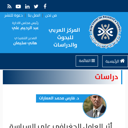
من نحن
|
اتصل بنا
|
دعوة للنشر
رئيس مجلس الادارة
عبد الرحيم علي
المركز العربي
للبحوث
المدير التنفيذي
هاني سليمان
والدراسات
القائمة
الرئيسية
دراسات
د. فارس محمد العمارات
أثر العامل الجغرافي على السياسة