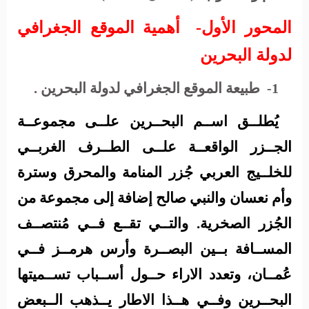
المحور الأول-
أهمية الموقع الجغرافي
لدولة البحرين
طبيعة الموقع الجغرافي لدولة البحرين .
1-
يُطلــق اســم البحــرين علــى مجموعــة
الجــزر الواقعــة علــى الطــرف الغربــي
للخلــيج العربي
جُزر المنامة والمحرق وسترة
وأم نعسان والنبي صالح إضافة إلى مجموعة من
الجُزر الصخرية. والتــي تقــع فــي مُنتصــف
المســافة بــين البصــرة وأرس هرمــز فــي
عُمــان، وتعدد الاراء حــول أســباب تســميتها
البحــرين وفــي هــذا الاطار يــذهب الــبعض