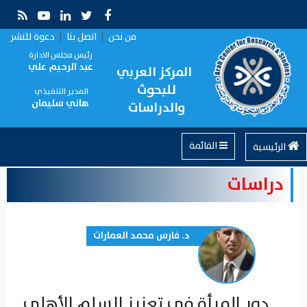
من نحن
|
اتصل بنا
|
دعوة للنشر
رئيس مجلس الادارة
عبد الرحيم علي
المركز العربي
للبحوث
المدير التنفيذي
هاني سليمان
والدراسات
القائمة
الرئيسية
دراسات
د. فارس محمد العمارات
دور المرأة في تعزيز السلم الأهلي