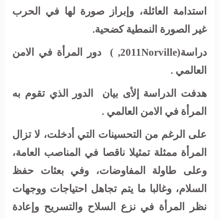
استدامة العائلة، وإبراز صورة لها في الحرب
غير الصورة النمطية كضحية.
دراسة
(
Norville
,2011
)
دور المرأة في الامن
العالمي
.
هدفت الدراسة إلأى بيان
الدور الذي تقوم به
المرأة في الامن العالمي .
على
الرغم
من
التحسينات
التي
أدخلت،
لا
تزال
المرأة
ممثلة
تمثيلا
ناقصا
في
المناصب
العامة،
وعلى
طاولة
المفاوضات،
وفي
بعثات
حفظ
السلام
، و
غالبا
ما
يتم
تجاهل
احتياجات
ووجهات
نظر
المرأة
في
نزع
السلاح
والتسريح
وإعادة