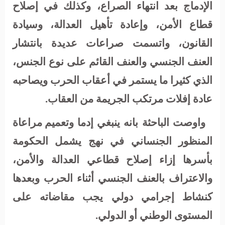
الإدماج
بعد
انتهاء
الصراع،
وكذلك
في
إصلاح
قطاع
الأمن،
وإعادة
تأهيل
العدالة،
وسيادة
القانون
، و
اتسمت
صراعات
عديدة
بانتشار
العنف
الجنسي
والعنف
القائم
على
نوع
الجنس،
الذي
كثيرا
ما
يستمر
في
أعقاب
الحرب
ويصاحبه
عادة
إفلات
مرتكب
الجريمة
من
العقاب.
واوصت الباحثة بانه ينبغي
إدما وتعميم
مراعاة
المنظور
الجنساني
في
نهج
يشمل
الحكومة
بأسرها
إزاء
إصلاح
قطاعي
العدالة
والأمن
،
و
الاعتراف
بالعنف
الجنسي
أثناء
الحرب
وبعدها
كنشاط
إجرامي
دولي
يجب
مقاضاته
على
المستوى
الوطني
أو
الدولي
.