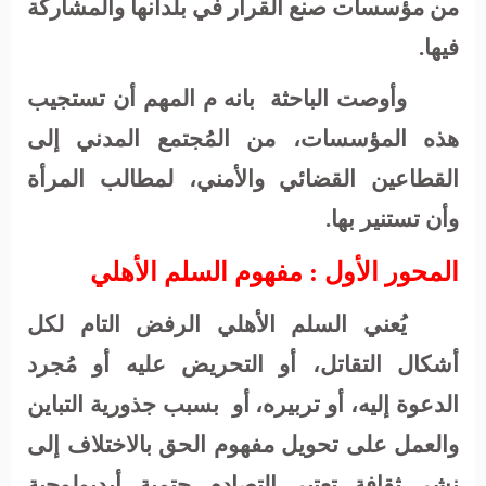
من
مؤسسات
صنع
القرار
في
بلدانها
والمشاركة
فيها
.
وأوصت الباحثة
بانه م المهم أن
تستجيب
هذه
المؤسسات،
من
المُجتمع
المدني
إلى
القطاعين
القضائي
والأمني،
لمطالب
المرأة
وأن
تستنير
بها
.
المحور الأول : مفهوم السلم الأهلي
يُعني السلم الأهلي الرفض التام لكل
أشكال التقاتل، أو التحريض عليه أو مُجرد
الدعوة إليه، أو تربيره، أو
بسبب جذورية التباين
والعمل على تحويل مفهوم الحق بالاختلاف إلى
نشر ثقافة تعتبر التصادم حتمية أيديولوجية