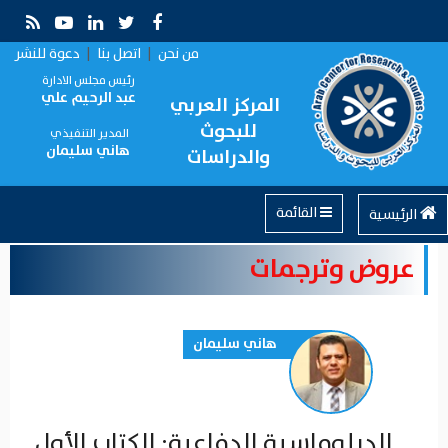
من نحن
|
اتصل بنا
|
دعوة للنشر
رئيس مجلس الادارة
عبد الرحيم علي
المركز العربي
للبحوث
المدير التنفيذي
هاني سليمان
والدراسات
القائمة
الرئيسية
عروض وترجمات
هاني سليمان
الدبلوماسية الدفاعية: الكتاب الأول