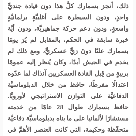
ذلك، أنجز بسمارك كلَّ هذا دون قيادة جنديٍّ
واحدٍ، ودون السيطرة على أغلبيَّةٍ برلمانيَّةٍ
واسعةٍ، ودون دعم حركة جماهيريَّة، ودون أيَّة
خبرة سابقة في الحكم، بالمقابل لم يُرَ يومًا
بسمارك علنًا دونَ زيٍّ عسكريٍّ، ومع ذلك لم
يخدم في الجيش أبدًا، وكان يُنظر إليه عمومًا
بريبةٍ من قِبل القادة العسكريين آنذاك لما عدّوه
اعتدالًا مفرطًا، حافظ من خلال الدبلوماسيَّة
الدفاعيَّة على التوازن الاستراتيجي لأوروبَّا.
حافظ بسمارك طوال 28 عامًا من خدمته
مستشارًا لألمانيا على ما بناه بدبلوماسيَّة دفاعيَّة
متحفّظة وحكيمة، التي كانت العنصر الأهمَّ في