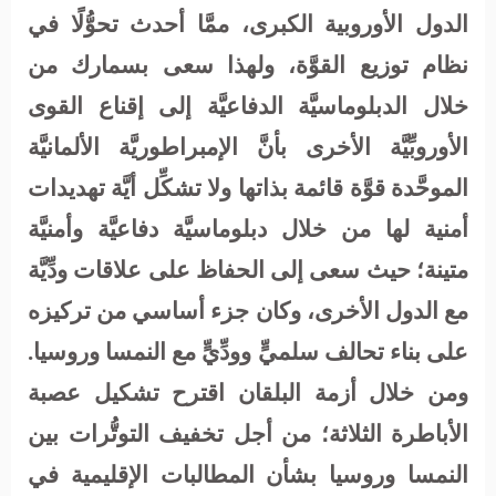
الدول الأوروبية الكبرى، ممَّا أحدث تحوُّلًا في
نظام توزيع القوَّة، ولهذا سعى بسمارك من
خلال الدبلوماسيَّة الدفاعيَّة إلى إقناع القوى
الأوروبِّيَّة الأخرى بأنَّ الإمبراطوريَّة الألمانيَّة
الموحَّدة قوَّة قائمة بذاتها ولا تشكِّل أيَّة تهديدات
أمنية لها من خلال دبلوماسيَّة دفاعيَّة وأمنيَّة
متينة؛ حيث سعى إلى الحفاظ على علاقات ودِّيَّة
مع الدول الأخرى، وكان جزء أساسي من تركيزه
على بناء تحالف سلميٍّ وودِّيٍّ مع النمسا وروسيا.
ومن خلال أزمة البلقان اقترح تشكيل عصبة
الأباطرة الثلاثة؛ من أجل تخفيف التوتُّرات بين
النمسا وروسيا بشأن المطالبات الإقليمية في