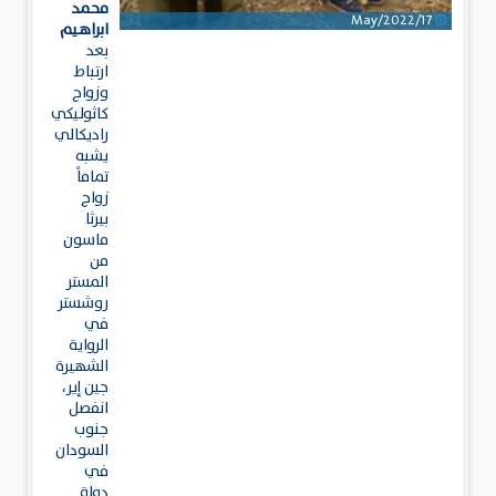
محمد
17/May/2022
ابراهيم
بعد
ارتباط
وزواج
كاثوليكي
راديكالي
يشبه
تماماً
زواج
بيرثا
ماسون
من
المستر
روشستر
في
الرواية
الشهيرة
جين إير،
انفصل
جنوب
السودان
في
دولة