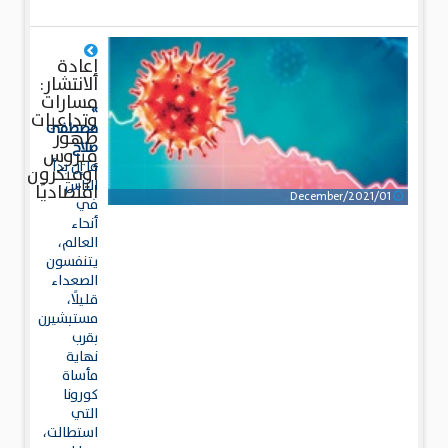
إعادة
الانتشار:
مسارات
»
وتداعيات
مصطفى
ظهور
صلاح
فيروس
ما إن بدأ
أوميكرون
الناس
اقتصاديًا
01/December/2021
في
أنحاء
العالم،
يتنفسون
الصعداء
قليلًا،
مستبشيرن
بقرب
نهاية
مأساة
كورونا
التي
استطالت،