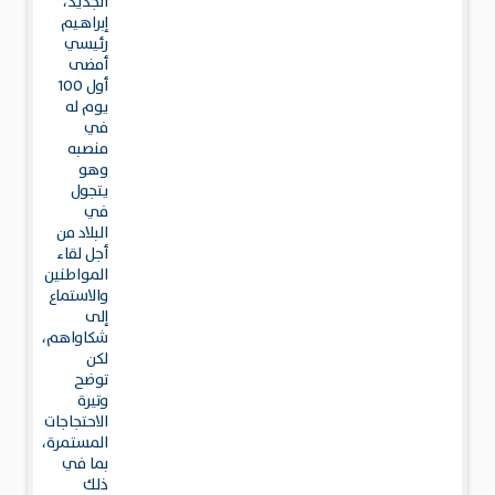
الجديد،
إبراهيم
رئيسي
أمضى
أول 100
يوم له
في
منصبه
وهو
يتجول
في
البلاد من
أجل لقاء
المواطنين
والاستماع
إلى
شكاواهم،
لكن
توضح
وتيرة
الاحتجاجات
المستمرة،
بما في
ذلك