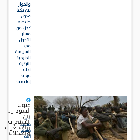
والحوار
بين تركيا
ودول
خليجية،
كجزء من
مسار
التحول
في
السياسة
الخارجية
التركية
تجاه
قوى
إقليمية
جنوب
السودان..
بين
» د.
الاستعراب
محمد
والاستغراب
قسم
والاستلاب
الله