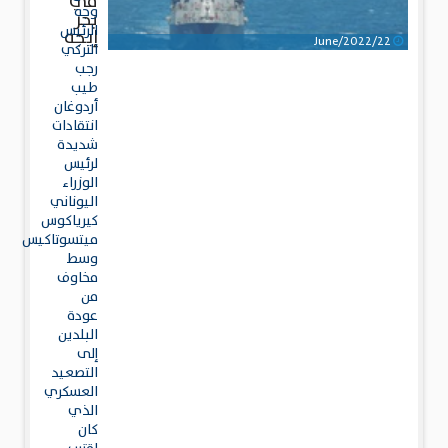
في
وجه
بحر
الرئيس
إيجه
22/June/2022
التركي
رجب
طيب
أردوغان
انتقادات
شديدة
لرئيس
الوزراء
اليوناني
كيرياكوس
ميتسوتاكيس
وسط
مخاوف
من
عودة
البلدين
إلى
التصعيد
العسكري
الذي
كان