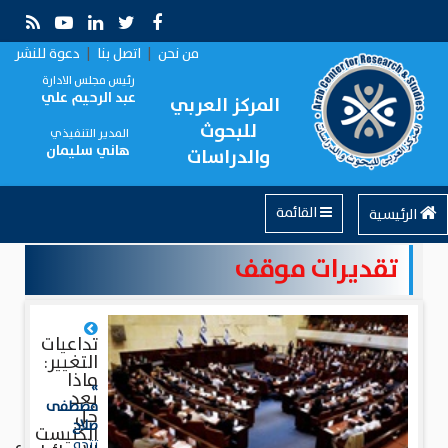
من نحن
|
اتصل بنا
|
دعوة للنشر
رئيس مجلس الادارة
عبد الرحيم علي
المركز العربي
للبحوث
المدير التنفيذي
هاني سليمان
والدراسات
القائمة
الرئيسية
تقديرات موقف
تداعيات
التغيير:
ماذا
»
بعد
مصطفى
حل
صلاح
الكنيست
تتجه