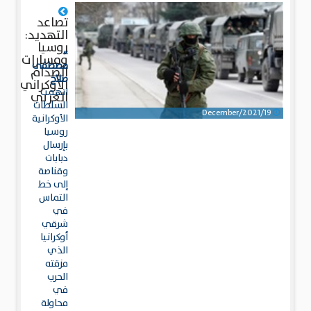
تصاعد
التهديد:
روسيا
»
ومسارات
مصطفى
الصدام
صلاح
الأوكراني
اتهمت
الغربي
السلطات
19/December/2021
الأوكرانية
روسيا
بإرسال
دبابات
وقناصة
إلى خط
التماس
في
شرقي
أوكرانيا
الذي
مزقته
الحرب
في
محاولة