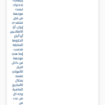
رئيسي؟
تحذيرات
ليست
موجهة
من قبل
منتقدي
إيران، أو
الاصلاحيين
أو أتباع
الحكومة
السابقة
فحسب،
إنما هي
موجهة
من داخل
التيار
الأصولي
نفسه.
فخلال
الأسابيع
الماضية
وجه كل
من عدد
من