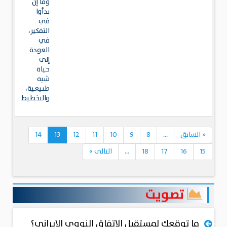
وما إن
بدأوا
في
التفكير،
في
العودة
إلى
حياة
شبه
طبيعية،
والتخطيط
«
السابق
...
8
9
10
11
12
13
14
15
16
17
18
...
التالى
»
تصويت
ما توقعك لمستقبل الاتفاق النووي الإيراني؟