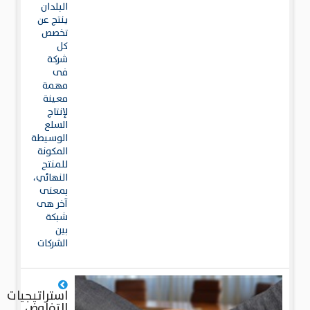
البلدان
ينتج عن
تخصص
كل
شركة
فى
مهمة
معينة
لإنتاج
السلع
الوسيطة
المكونة
للمنتج
النهائي،
بمعنى
آخر هى
شبكة
بين
الشركات
استراتيجيات
التفاوض