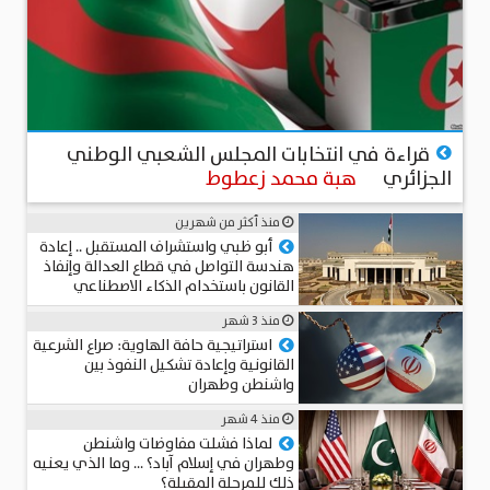
منذ اسبوع
قراءة في انتخابات المجلس الشعبي الوطني
الجزائري
هبة محمد زعطوط
منذ أكثر من شهرين
أبو ظبي واستشراف المستقبل .. إعادة
هندسة التواصل في قطاع العدالة وإنفاذ
القانون باستخدام الذكاء الاصطناعي
المستشار د. سامي الطوخي
منذ 3 شهر
استراتيجية حافة الهاوية: صراع الشرعية
القانونية وإعادة تشكيل النفوذ بين
واشنطن وطهران
عميد د. محمد حجاب
منذ 4 شهر
لماذا فشلت مفاوضات واشنطن
وطهران في إسلام آباد؟ … وما الذي يعنيه
ذلك للمرحلة المقبلة؟