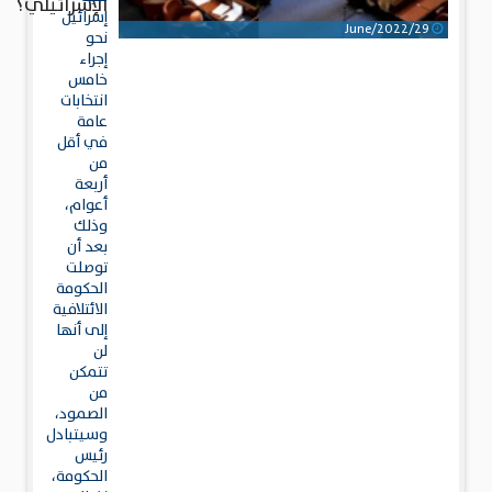
الإسرائيلي؟
إسرائيل
29/June/2022
نحو
إجراء
خامس
انتخابات
عامة
في أقل
من
أربعة
أعوام،
وذلك
بعد أن
توصلت
الحكومة
الائتلافية
إلى أنها
لن
تتمكن
من
الصمود،
وسيتبادل
رئيس
الحكومة،