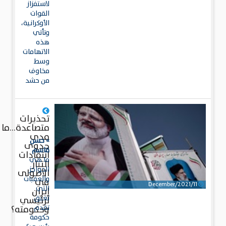
لاستفزاز
القوات
الأوكرانية،
وتأتي
هذه
الاتهامات
وسط
مخاوف
من حشد
تحذيرات
متصاعدة...ما
مدى
» حسن
جدوى
قاسم
انتقادات
ما هي
التيار
الحواجز
الأصولى
والعقبات
في
11/December/2021
التي
إيران
تعيق
لرئيسي
تقدم
وحكومته؟
حكومة