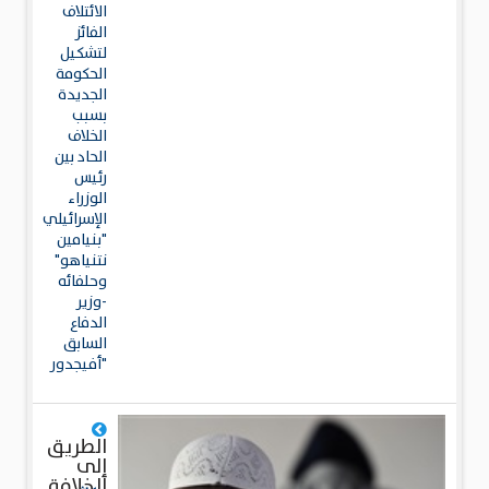
الائتلاف
الفائز
لتشكيل
الحكومة
الجديدة
بسبب
الخلاف‭‭‭‭‭‬‬‬‬‬
الحاد بين
رئيس
الوزراء
الإسرائيلي
"بنيامين
نتنياهو"
وحلفائه
-وزير
الدفاع
السابق
"أفيجدور
الطريق
إلى
الخلافة