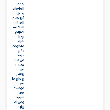
هذه
العلاقات،
ولعل
أبرز هذه
الملفات
الخلافية
اعتزام
تركيا
شراء
منظومة
دفاع
جوي
من طراز
S-400
من
روسيا
وتعاونها
مع
موسكو
في
سوريا،
ومن ثم
برزت