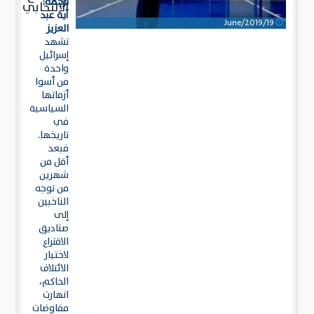
ترجمة:
الانتخابي
آية عبد
19/June/2019
العزيز
تشهد
إسرائيل
واحدة
من أسوا
أزماتها
السياسية
في
تاريخها.
فبعد
أقل من
شهرين
من توجه
الناخبين
إلى
صناديق
الاقتراع
لاختيار
الائتلاف
الحاكم،
انهارت
مفاوضات