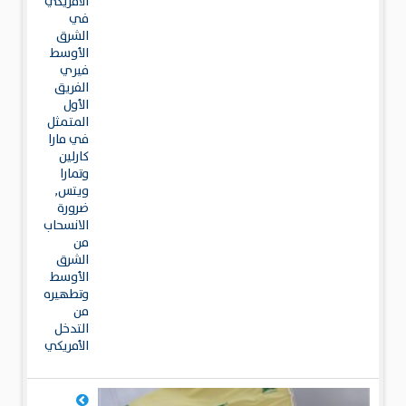
الأمريكي
في
الشرق
الأوسط
فيري
الفريق
الأول
المتمثل
في مارا
كارلين
وتمارا
ويتس,
ضرورة
الانسحاب
من
الشرق
الأوسط
وتطهيره
من
التدخل
الأمريكي