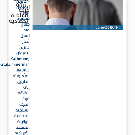
» كاثرين
.. قوة
زيمرمان-
حركة
عرض:
السلفية
محمود
الجهادية
جمال
19/June/2019
عبد
العال
تُحذر
كاثرين
زيمرمان
(Katherine
Zimmerman)في
دراستها
المُعنونة؛
الطريق
إلى
الخلافة:
قوة
الحركة
السلفية
الجهادية
الولايات
المتحدة
الأمريكية