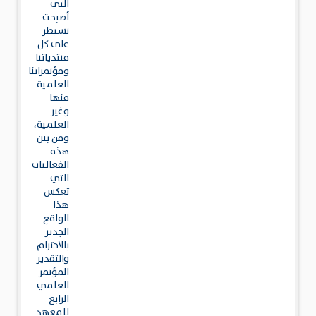
التي
أصبحت
تسيطر
على كل
منتدياتنا
ومؤتمراتنا
العلمية
منها
وغير
العلمية،
ومن بين
هذه
الفعاليات
التي
تعكس
هذا
الواقع
الجدير
بالاحترام
والتقدير
المؤتمر
العلمي
الرابع
للمعهد