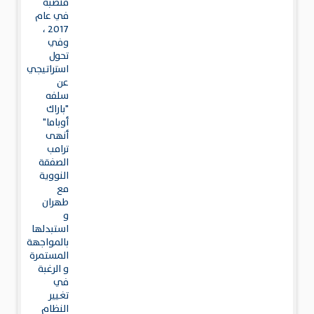
منصبه
في عام
2017 ،
وفي
تحول
استراتيجي
عن
سلفه
"باراك
أوباما"
أنهى
ترامب
الصفقة
النووية
مع
طهران
و
استبدلها
بالمواجهة
المستمرة
و الرغبة
في
تغيير
النظام