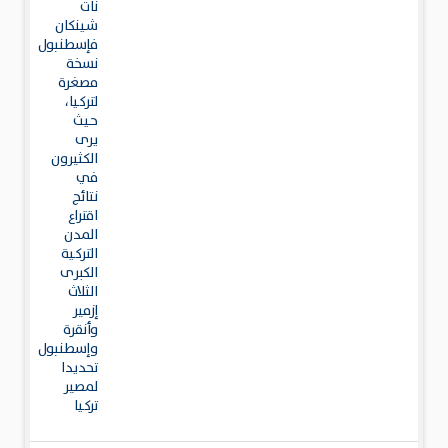
نات
شينكان
فإسطنبول
نسخة
مصغرة
لتركيا،
حيث
يرى
الكثيرون
في
نتائج
اقتراع
المدن
التركية
الكبرى
الثلاث
إزمير
وأنقرة
وإسطنبول
تحديدا
لمصير
تركيا