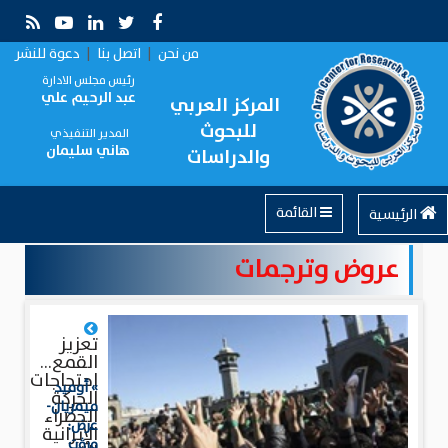
من نحن
|
اتصل بنا
|
دعوة للنشر
رئيس مجلس الادارة
عبد الرحيم علي
المركز العربي
للبحوث
المدير التنفيذي
هاني سليمان
والدراسات
القائمة
الرئيسية
عروض وترجمات
تعزيز
القمع...
احتجاجات
» أوميد
الحركة
ميمريان-
الخضراء
عرض:
الإيرانية
مرﭬت