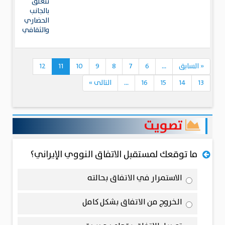
تتعلق
بالجانب
الحضاري
والثقافي
«
السابق
...
6
7
8
9
10
11
12
13
14
15
16
...
التالى
»
تصويت
ما توقعك لمستقبل الاتفاق النووي الإيراني؟
الاستمرار في الاتفاق بحالته
الخروج من الاتفاق بشكل كامل