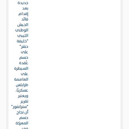
جديدة
بعد
إقدام
قائد
الجيش
الوطني
الليبي
"خليفة
حفتر"
على
حسم
عُقدة
السيطرة
على
العاصمة
طرابلس
عسكريًا.
ويعتبر
تقرير
"ستراتفور"
أن نجاح
حسم
المعركة
في