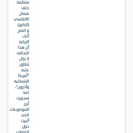
منظمة
حلف
شمال
الأطلسي
(الناتو)،
و اتضح
أثناء
الزيارة
أن هذا
التحالف
لا يزال
يُطلق
عليه
"أمريكا
الشمالية
وأخرون"،
كما
تمحورت
أبرز
الموضوعات
التي
أثيرت
حول
النفقات