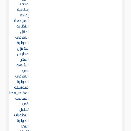
مدى
إمكانية
إعادة
المراجعة
النظرية
لحقل
العلاقات
الدولية؛
فلا تزال
مدارس
الفكر
الرئيسة
في
العلاقات
الدولية
متمسكة
بمفاهيمها
القديمة
في
تحليل
التطورات
الدولية
التي