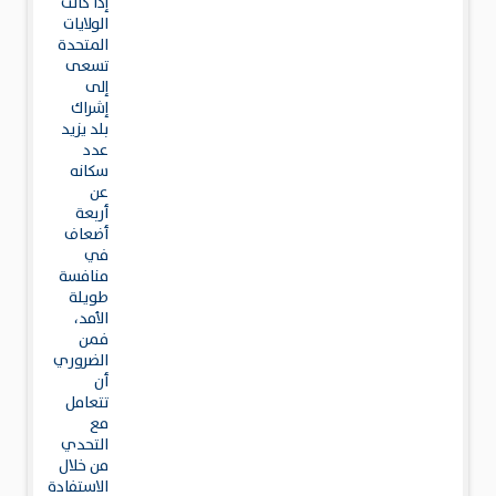
إذا كانت
الولايات
المتحدة
تسعى
إلى
إشراك
بلد يزيد
عدد
سكانه
عن
أربعة
أضعاف
في
منافسة
طويلة
الأمد،
فمن
الضروري
أن
تتعامل
مع
التحدي
من خلال
الاستفادة