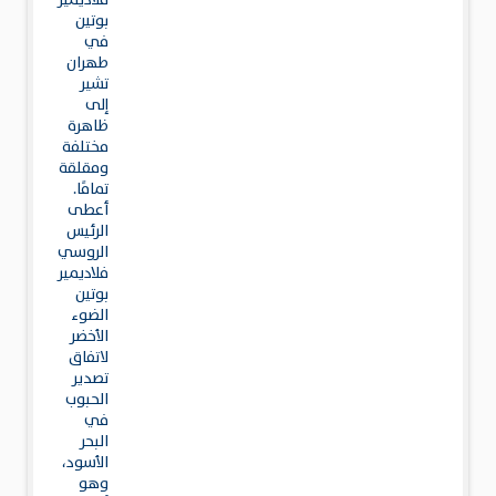
فلاديمير
بوتين
في
طهران
تشير
إلى
ظاهرة
مختلفة
ومقلقة
تمامًا.
أعطى
الرئيس
الروسي
فلاديمير
بوتين
الضوء
الأخضر
لاتفاق
تصدير
الحبوب
في
البحر
الأسود،
وهو