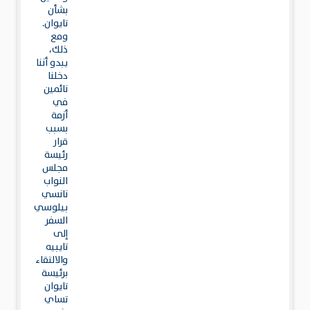
بشأن
تايوان.
ومع
ذلك،
يبدو أننا
دخلنا
نائمين
في
أزمة
بسبب
قرار
رئيسة
مجلس
النواب
نانسي
بيلوسي
السفر
إلى
تايبيه
والالتقاء
برئيسة
تايوان
تساي