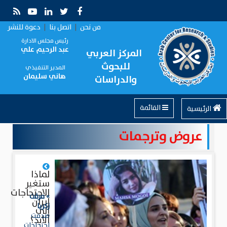
من نحن
|
اتصل بنا
|
دعوة للنشر
رئيس مجلس الادارة
عبد الرحيم علي
المركز العربي
للبحوث
المدير التنفيذي
هاني سليمان
والدراسات
القائمة
الرئيسية
عروض وترجمات
لماذا
ستغير
الاحتجاجات
» مرﭬت
إيران
زكريا
إلى
صدمت
الأبد؟
احتجاجات