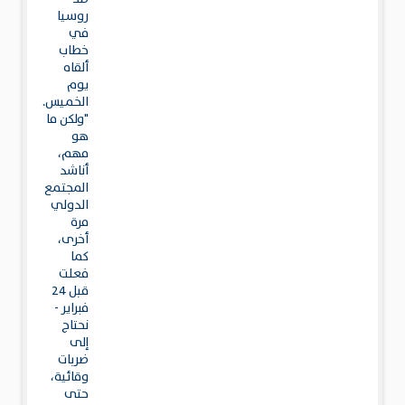
روسيا
في
خطاب
ألقاه
يوم
الخميس.
"ولكن ما
هو
مهم،
أناشد
المجتمع
الدولي
مرة
أخرى،
كما
فعلت
قبل 24
فبراير -
نحتاج
إلى
ضربات
وقائية،
حتى