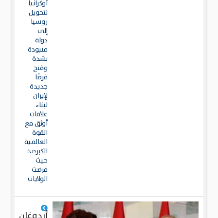
أوكرانيا
لتحويل
روسيا
إلى
دولة
منبوذة
بشدة
وفتح
فرصًا
جديدة
لإيران
لبناء
علاقات
أوثق مع
القوة
العالمية
الكبرى؛
حيث
فرضت
الولايات
أردوغان