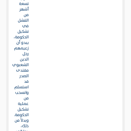
تسعة
أشهر
من
الفشل
في
تشكيل
الحكومة،
يبدو أن
زعيمهم
رجل
الدين
الشعبوي
مقتدى
الصدر
قد
استسلم
وانسحب
من
عملية
تشكيل
الحكومة.
وبدلاً من
ذلك،