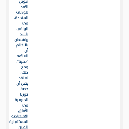
طويل
الأمد
للولايات
المتحدة.
في
الواقع،
تنشد
واشنطن
بانتظام
أن
العلاقة
"صلبة".
ومع
ذلك،
تعتقد
بكين أن
حصة
كوريا
الجنوبية
في
الآفاق
الاقتصادية
المستقبلية
للصين