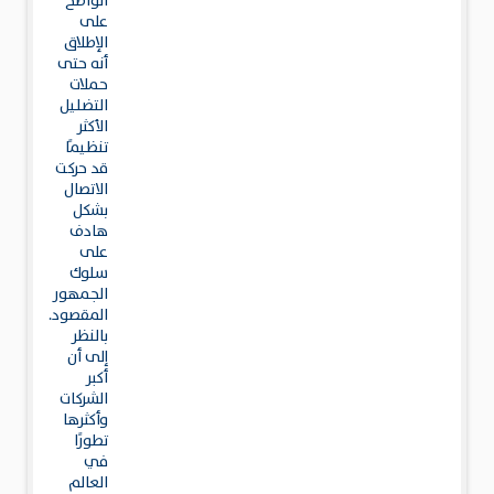
الواضح
على
الإطلاق
أنه حتى
حملات
التضليل
الأكثر
تنظيمًا
قد حركت
الاتصال
بشكل
هادف
على
سلوك
الجمهور
المقصود.
بالنظر
إلى أن
أكبر
الشركات
وأكثرها
تطورًا
في
العالم