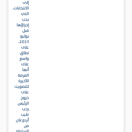
إلى
الانتخابات،
التي
يجب
إجراؤها
قبل
يوليو
2023،
على
نطاق
واسع
على
أنها
الفرصة
الأخيرة
للتصويت
على
خروج
الرئيس
رجب
طيب
أردوغان
من
السلطة