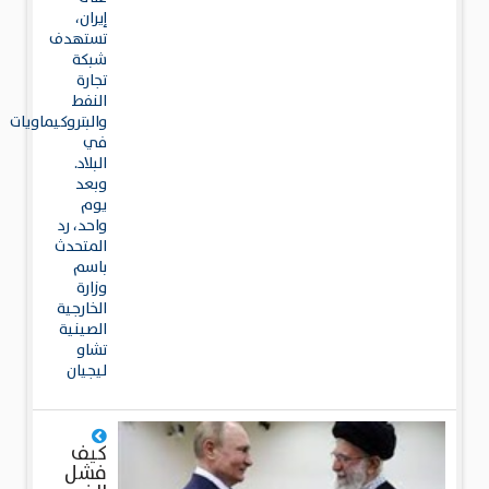
إيران،
تستهدف
شبكة
تجارة
النفط
والبتروكيماويات
في
البلاد.
وبعد
يوم
واحد، رد
المتحدث
باسم
وزارة
الخارجية
الصينية
تشاو
ليجيان
كيف
فشل