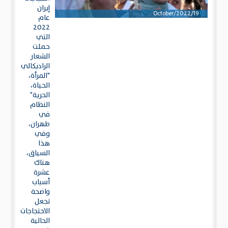
إيران
19/October/2022
عام
2022
التي
حملت
الشعار
الراديكالي
"المرأة،
الحياة،
الحرية"
النظام
في
طهران،
وفي
هذا
السياق،
هناك
عشرة
أسباب
واضحة
تجعل
الاحتجاجات
الحالية