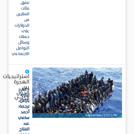
تنفق
مئات
الملايين
من
الدولارات
على
حملات
وسائل
التواصل
الاجتماعي
استراتيجيات
الهجرة
بين
» كتب:
الدول
ايكي
الكبري
باراش..
ترجمة:
أحمد
18/September/2022
سامي
عبد
الفتاح