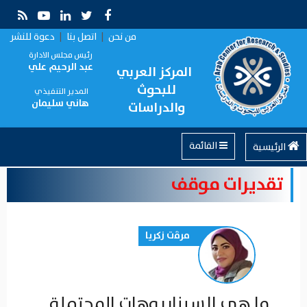
من نحن
|
اتصل بنا
|
دعوة للنشر
رئيس مجلس الادارة
عبد الرحيم علي
المركز العربي
للبحوث
المدير التنفيذي
هاني سليمان
والدراسات
القائمة
الرئيسية
تقديرات موقف
مرﭬت زكريا
ما هي السيناريوهات المحتملة