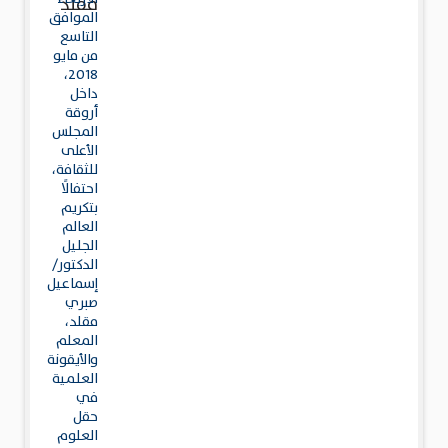
مقلد
الموافق
التاسع
من مايو
2018،
داخل
أروقة
المجلس
الأعلى
للثقافة،
احتفالًا
بتكريم
العالم
الجليل
الدكتور/
إسماعيل
صبري
مقلد،
المعلم
والأيقونة
العلمية
في
حقل
العلوم