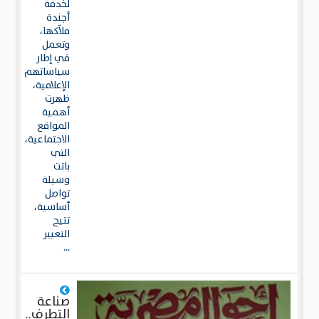
لخدمة
أجندة
ملاّكها،
وتعمل
في إطار
سياساتهم
الإعلامية،
ظهرت
أهمية
المواقع
الاجتماعية،
التي
باتت
وسيلة
تواصل
أساسية،
تتيح
التعبير
...
صناعة
التطرف..