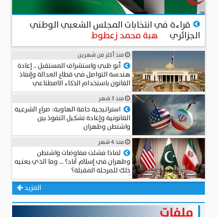
منذ 5 أيام
قراءة في انتخابات المجلس الشعبي الوطني
الجزائري
هبة محمد زعطوط
منذ أكثر من شهرين
أبو ظبي واستشراف المستقبل .. إعادة
هندسة التواصل في قطاع العدالة وإنفاذ
القانون باستخدام الذكاء الاصطناعي
المستشار د. سامي الطوخي
منذ 3 شهر
استراتيجية حافة الهاوية: صراع الشرعية
القانونية وإعادة تشكيل النفوذ بين
واشنطن وطهران
عميد د. محمد حجاب
منذ 4 شهر
لماذا فشلت مفاوضات واشنطن
وطهران في إسلام آباد؟ … وما الذي يعنيه
ذلك للمرحلة المقبلة؟
أحمد مهدي
المزيد
ملفات