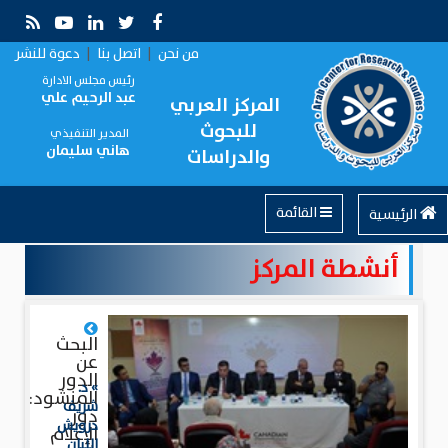
من نحن
|
اتصل بنا
|
دعوة للنشر
رئيس مجلس الادارة
عبد الرحيم علي
المركز العربي
للبحوث
المدير التنفيذي
هاني سليمان
والدراسات
القائمة
الرئيسية
أنشطة المركز
البحث
عن
الدور
» د.
المنشود:
شريف
دور
درويش
الإعلام
اللبان