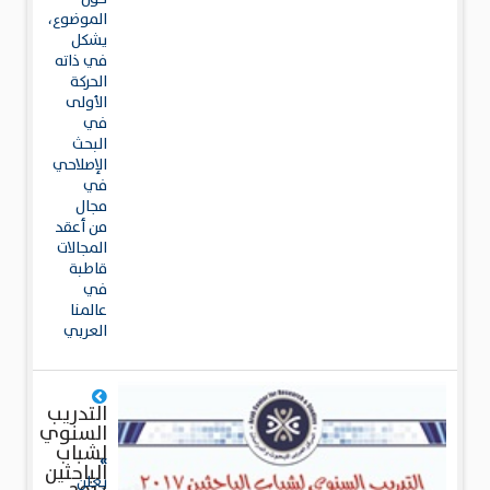
الموضوع،
يشكل
في ذاته
الحركة
الأولى
في
البحث
الإصلاحي
في
مجال
من أعقد
المجالات
قاطبة
في
عالمنا
العربي
التدريب
السنوي
لشباب
»
الباحثين
يعلن