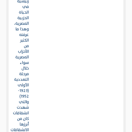
رئيسية
في
الحياة
الحزبية
المصرية،
وهذا ما
عرفته
الكثير
من
الأحزاب
المصرية
سواء
خلال
مرحلة
التعددية
الأولى
(1923-
1952)
والتي
شهدت
انشقاقات
كان من
أبرزها
الانشقاقات