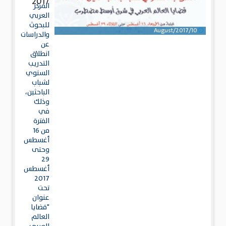
2017
المركز
العربي
للبحوث
10/August/2017
والدراسات
عن
انطلاق
التدريب
السنوي
لشباب
الباحثين،
وذلك
في
الفترة
من 16
أغسطس
وحتى
29
أغسطس
2017
تحت
عنوان
"قضايا
العالم