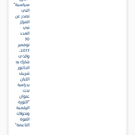
سياسية"
التي
تصدر عن
المركز
في
العدد
30
نوفمبر
2017،
والذي
شارك به
الدكتور
شريف
اللبان
بدراسة
تحت
عنوان
"الثورة
الرقمية
وتحولات
القوة
الناعمة"