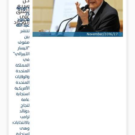
حل
سريع
» ترجمة
للقلق
د/
على
محمود
الوجود
عبد الله
تنتشر
27/November/2016
بين
صفوف
"اليسار
الليبرالي"
في
المملكة
المتحدة
والولايات
المتحدة
الأمريكية
استجابة
عامة
لنجاح
دونالد
ترامب
بالانتخابات:
وهى
استجابة