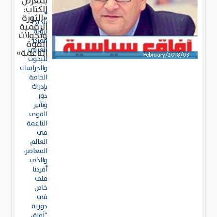
بمعرض
الكتاب:
»
«الثورة
تأكيداً
الرقمية
لرؤية
وتحولات
المركز
القوة
العربي
الناعمة»
03/February/2018
للبحوث
والدراسات
الخاصة
بإدراك
دور
وتأثير
القوى
الناعمة
في
العالم
المعاصر،
والذي
أفردنا
ملف
خاص
في
دورية
"آفاق