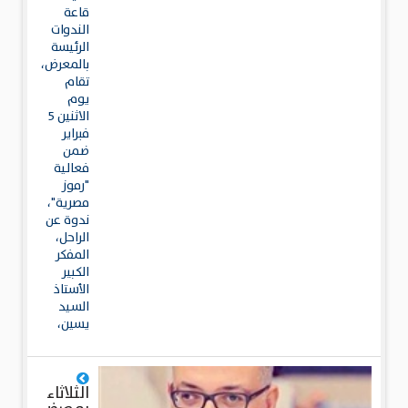
قاعة
الندوات
الرئيسة
بالمعرض،
تقام
يوم
الاثنين 5
فبراير
ضمن
فعالية
"رموز
مصرية"،
ندوة عن
الراحل،
المفكر
الكبير
الأستاذ
السيد
يسين،
الثلاثاء