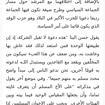
بالإضافة إلى اختلافهما مع المرشد حول مسار
الجماعة السياسي وطرح صيغة تكون فيها الجماعة
رديفا دعويا للحزب الأكبر في البلاد وهو حزب الوفد
الذي يكون قائما على أمر السياسة.
يقول حسن البنا "هذه دعوة لا تقبل الشركة، إذ إن
طبيعتها الوحدة فمن استعد لذلك فقد عاش بها
وعاشت به، ومن ضعف عن هذا العبء سيكون من
المخلّفين ويقعد مع القاعدين ويستبدل اللـه لدعوته
به قومًا آخرين، نحن ندعو الناس إلى مبدأ واضح
محدد مسلم به منهم جميعا". وفي موضع آخر يقول
في مذكراته "على الأخ المسلم أن يتعرف غايته
تماما، وأن يجعلها المقياس الوحيد فيما بينه وبين
الهيئات الأخرى،
ويجب على الإخوان المسلمين إذا