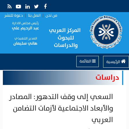
من نحن
|
اتصل بنا
|
دعوة للنشر
رئيس مجلس الادارة
عبد الرحيم علي
المركز العربي
للبحوث
المدير التنفيذي
هاني سليمان
والدراسات
القائمة
الرئيسية
دراسات
السعي إلى وقف التدهور: المصادر
والأبعاد الاجتماعية لأزمات التضامن
العربي