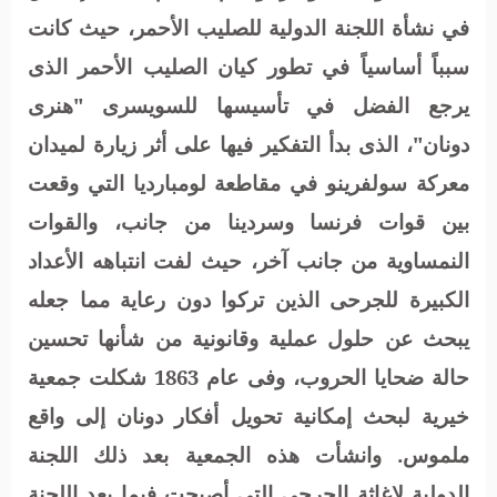
في نشأة اللجنة الدولية للصليب الأحمر، حيث كانت
سبباً أساسياً في تطور كيان الصليب الأحمر الذى
يرجع الفضل في تأسيسها للسويسرى "هنرى
دونان"، الذى بدأ التفكير فيها على أثر زيارة لميدان
معركة سولفرينو في مقاطعة لومبارديا التي وقعت
بين قوات فرنسا وسردينا من جانب، والقوات
النمساوية من جانب آخر، حيث لفت انتباهه الأعداد
الكبيرة للجرحى الذين تركوا دون رعاية مما جعله
يبحث عن حلول عملية وقانونية من شأنها تحسين
حالة ضحايا الحروب، وفى عام 1863 شكلت جمعية
خيرية لبحث إمكانية تحويل أفكار دونان إلى واقع
ملموس. وانشأت هذه الجمعية بعد ذلك اللجنة
الدولية لإغاثة الجرحى التي أصبحت فيما بعد اللجنة