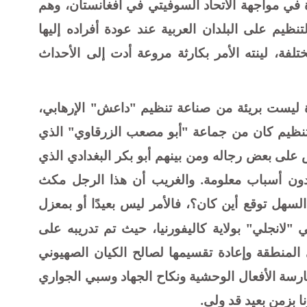
دة في مواجهة الاتحاد السوفيتي في أفغانستان، وهم
تنظيم على البلدان العربية عند عودة أفراده إليها
فة، لينته الأمر بكارثة مروعة أدت إلى الأحداث
دة ليست بريئة من صناعة تنظيم "داعش" الإرهابي،
التنظيم كان من جماعة "أبو مصعب الزرقاوي" الذي
 على بعض رجاله ومن بينهم أبو بكر البغدادي الذي
ه دون أسباب معلومة. والغريب أن هذا الرجل مكث
السهل توقع أين كان؟، فالأمر ليس بعيدًا أو بمعزل
"لانجلي" بولاية كاليفورنيا، حيث تم تدريبه على
 المنطقة وإعادة تقسيمها لصالح الكيان الصهيوني
رسة الأفعال الوحشية ونكاح الجهاد وسبي الجواري
بزمنٍ بعيد قد ولى.