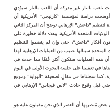
الت تلعب بالنار غير مدركة أن اللعب بالنار سيؤدي
د أوضحت دراسة لمؤسسة "كارنيجي" الأمريكية أن
ة لتنظيم "داعش" الإرهابي توضح أن المركز الثاني
الولايات المتحدة الأمريكية، وهذه دلالة خطيرة على
نقون أفكار "داعش"، حتى وإن لم ينضموا للتنظيم
المتحدة سينالها نصيب من العمليات الإرهابية لهذا
 أن هذه العمليات ستكون أكثر عُنفًا مما حدث في
ذه النبوءة أطلقناها في تعقيبنا على جلسة البحوث الأولى في اليوم
رة، كما سجلناها في مقالٍ لصحيفة "البوابة" وموقع
م الجمعة 22 سبتمبر الماضي قبل وقوع حادث "لاس فيجاس" الإرهابي في
ال بعض مُنظريها أن العصر الذي نحن مقبلون عليه هو