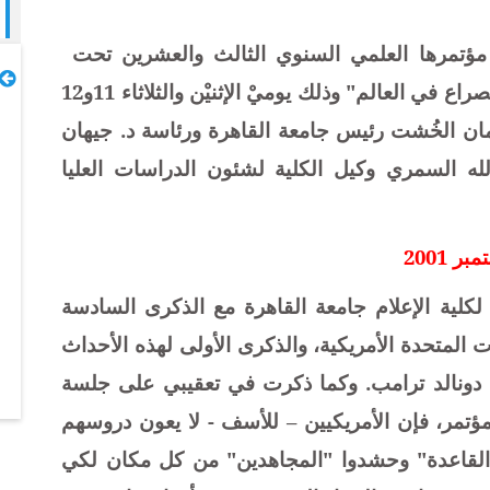
 مؤتمرها العلمي السنوي الثالث والعشرين تحت
عنوانٍ لافت وهو "وسائل الاتصال وقضايا الصراع في العالم" وذلك يوميْ الإثنيْن والثلاثاء 11و12
ان الخُشت رئيس جامعة القاهرة ورئاسة د. جيهان
لله السمري وكيل الكلية لشئون الدراسات العليا
لكلية الإعلام جامعة القاهرة مع الذكرى السادسة
سبتمبر 2001 في الولايات المتحدة الأمريكية، والذكرى الأولى لهذه الأحداث
د دونالد ترامب. وكما ذكرت في تعقيبي على جلسة
ؤتمر، فإن الأمريكيين – للأسف - لا يعون دروسهم
 "القاعدة" وحشدوا "المجاهدين" من كل مكان لكي