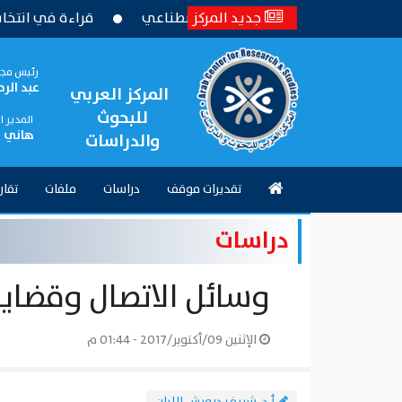
نون باستخدام الذكاء الاصطناعي
جديد المركز
قراءة في انتخابات المجلس
رئيس مجل
عبد الر
المركز العربي
للبحوث
المدير 
هاني 
والدراسات
تقديرات موقف
دراسات
ملفات
تقار
دراسات
وسائل الاتصال وقضاي
الإثنين 09/أكتوبر/2017 - 01:44 م