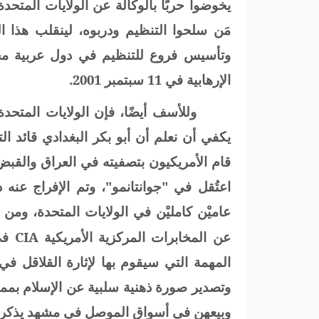
يخوضوا حربًا بالوكالة عن الولايات المتح
مَن سلحوا التنظيم ودربوه، لينقلب هذا ال
وتأسيس فروع للتنظيم في دول عربية مختل
الإرهابية في 11 سبتمبر 2001.
وللأسف أيضًا، فإن الولايات المتح
يكفي أن نعلم أن أبو بكر البغدادي قائد 
قام الأمريكيون بتصفيته في العراق والقبض
اعتُقل في "جوانتانمو"، وتم الإفراج عن
عاميْن كامليْن في الولايات المتحدة، ومن 
عن المخابرات المركزية الأمريكية
CIA
في 
المهمة التي سيقوم بها لإثارة القلاقل في
وتصدير صورة ذهنية سلبية عن الإسلام بمما
وبيعهن في أسواق الموصل في مشهد يذكرنا 