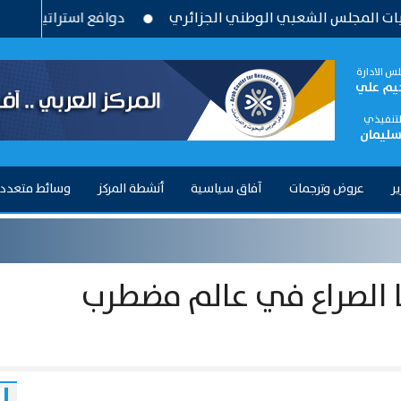
 الشعبي الوطني الجزائري
دوافع استراتيجية وتحديات بنيوي
س الادارة
حيم علي
التنفيذي
سليمان
ير
عروض وترجمات
آفاق سياسية
أنشطة المركز
وسائط متعدد
ا الصراع في عالم مضطرب