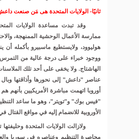
ثانيًا
-
الولايات المتحدة هى مَن صنعت داعش 
وقد تبدت مساعدة الولايات المتح
ممارسة الأعمال الوحشية الممنهجة، والاح
هوليوود، ولايستطيع ماسبيرو بأكمله أن ينتج
ووجود خبراء على درجة عالية من التمرس
الهاشتاج. ولا يخفى على أحد تلك الملاسنات
عناصر "داعش" إلى نحورها وأذاقتها وبال أ
أوروبا اتهمت مباشرة الأمريكيين بأنهم هم
"فيس بوك" و"تويتر"، وهو ما ساعد التنظيم
الأوروبية للانضمام إليه في مواقع القتال في
ولازالت الولايات المتحدة وحليفتها
محاصرة التنظيم وعناصره في سوريا والع