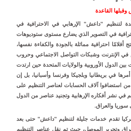
وقبلها القاعدة
دة لتنظيم "داعش" الإرهابي في الاحترافية في
ترافية في التصوير الذي يضارع مستوى ستوديوهات
 أفلامًا احترافية مماثلة بالجودة والكفاءة نفسها،
 في الإنترنت وشبكات التواصل الاجتماعي وحروب
 بين الدول الأوروبية والولايات المتحدة حين ارتدت
مرها في بريطانيا وبلجيكا وفرنسا وأسبانيا، بل إن
 من استضافوا آلاف الحسابات لعناصر التنظيم على
 في نشر أفكاره الإرهابية وتجنيد عناصر من الدول
 سوريا والعراق.
 تركيا تقدم خدمات جليلة لتنظيم "داعش" حتى بعد
راق وتحرير الموصل، حيث تم نقل عناصر التنظيم