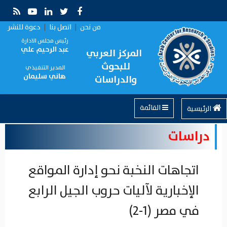
من نحن
|
اتصل بنا
|
دعوة للنشر
رئيس مجلس الادارة
عبد الرحيم علي
المركز العربي
للبحوث
المدير التنفيذي
هاني سليمان
والدراسات
القائمة
الرئيسية
دراسات
اتجاهات النخبة نحو إدارة المواقع
الإخبارية لآليات حروب الجيل الرابع
في مصر (1-2)