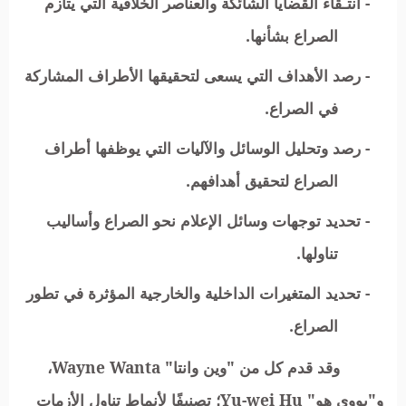
- انتـقاء القضايا الشائكة والعناصر الخلافية التي يتأزم
الصراع بشأنها.
- رصد الأهداف التي يسعى لتحقيقها الأطراف المشاركة
في الصراع.
- رصد وتحليل الوسائل والآليات التي يوظفها أطراف
الصراع لتحقيق أهدافهم.
- تحديد توجهات وسائل الإعلام نحو الصراع وأساليب
تناولها.
- تحديد المتغيرات الداخلية والخارجية المؤثرة في تطور
الصراع.
وقد قدم كل من "وين وانتا"
Wayne Wanta
،
و"يووي هو"
Yu-wei Hu
؛ تصنيفًا لأنماط تناول الأزمات