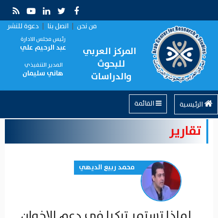
من نحن
|
اتصل بنا
|
دعوة للنشر
رئيس مجلس الادارة
عبد الرحيم علي
المركز العربي
للبحوث
المدير التنفيذي
هاني سليمان
والدراسات
القائمة
الرئيسية
تقارير
محمد ربيع الديهي
لماذا تستمر تركيا في دعم الإخوان