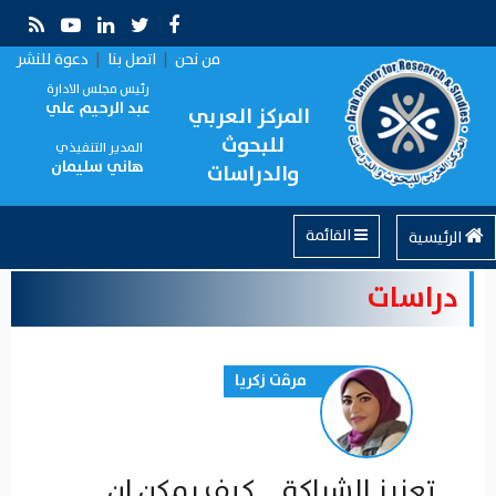
من نحن
|
اتصل بنا
|
دعوة للنشر
رئيس مجلس الادارة
عبد الرحيم علي
المركز العربي
للبحوث
المدير التنفيذي
هاني سليمان
والدراسات
القائمة
الرئيسية
دراسات
مرﭬت زكريا
تعزيز الشراكة.... كيف يمكن ان