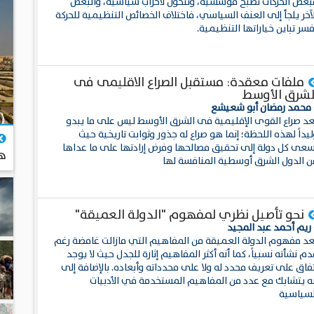
بعض الحركات تصبح مؤسسية، وتتحول لأحزاب سياسية، والبعض
لآخر يلجأ إلى العنف السياسي، فاختلاف الخصائص التنظيمية للحركة
سر تباين خياراتها التنظيمية.
ملفات معقدة: مستقبل الصراع الاقليمى فى
لشرق الأوسط
 محمد رمضان أبو شعيشع
عد صراع القوى الإقليمية فى الشرق الأوسط ليس على ما يبدو
يداً لهذه اللحظة؛ إنما هو صراع له جذور وثوابت تاريخية حيث
سعى كل دولة إلى تحقيق مصالحها وفرض إرادتها على ما عداها
هن
ن الدول الشرق أوسطية المنافسة لها
ال
نحو تأصيل نظري لمفهوم "الدولة العميقة"
 ريم أحمد عبد المجيد
عد مفهوم الدولة العميقة من المفاهيم التي مازالت غامضة رغم
م نشأته نسبياً، كما أنه أكثر المفاهيم إثارة للجدل حيث لا يوجد
تفاق على تعريف محدد له ولا على محدداته وأبعاده. بالإضافة إلى
نه يتشابك مع عدد من المفاهيم المستخدمة في الأدبيات
لسياسية