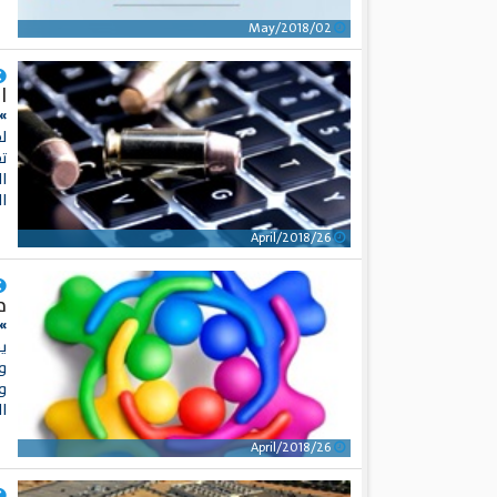
02/May/2018
ا
»
ل
ت
ا
ا
26/April/2018
م
» 
ي
وم
وا
ا
26/April/2018