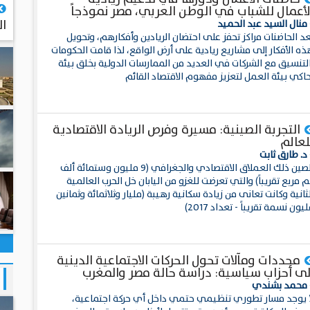
لأعمال للشباب في الوطن العربي، مصر نموذجاً
ال
 منال السيد عبد الحميد
د الحاضنات مراكز تحفز على احتضان الريادين وأفكارهم، وتحويل
ذه الأفكار إلى مشاريع ريادية على أرض الواقع، لذا قامت الحكومات
التنسيق مع الشركات في العديد من الممارسات الدولية بخلق بيئة
حاكي بيئة العمل لتعزيز مفهوم الاقتصاد القائم
التجربة الصينية: مسيرة وفرص الريادة الاقتصادية
لعالم
د. طارق ثابت
الصين ذلك العملاق الاقتصادي والجغرافي (9 مليون وستمائة ألف
 مربع تقريباً) والتي تعرضت للغزو من اليابان خل الحرب العالمية
ثانية وكانت تعانى من زيادة سكانية رهيبة (مليار وثلاثمائة وثمانين
يون نسمة تقريباً - تعداد 2017)
محددات ومآلات تحول الحركات الاجتماعية الدينية
لى أحزاب سياسية: دراسة حالة مصر والمغرب
 محمد بشندي
ا يوجد مسار تطوري تنظيمي حتمي داخل أي حركة اجتماعية،