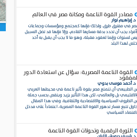
مصادر القوة الناعمة ومكانة مصر في العالم
د. إبراهيم نوار
صر في مفترق طرق. ولذلك فإنها كمجتمع ومؤسسات وجماعات
فراد يجب أن تحدد بدقة مسارها القادم، وإلا فإنها قد تضل السبيل
يس لسنوات وإنما لعقود مقبلة، وهو ما لا يجب أن يقبل به أحد
خلص لهذا البلد
القوة الناعمة المصرية: سؤال عن استعادة الدور
لمفقود
 د. أحمد موسى بدوي
ن الطبيعي أن تتمتع مصر بقوة تأثير ناعمة في محيطها العربي
الاقليمي بل والعالمي، لكن هذا التأثير يزيد وينقص بحسب جملة
ن الظروف السياسية والاقتصادية والثقافية. وفي هذا المقال
حاول تتبع مسار تدهور القوة الناعمة المصرية، اعتماداً على مدخل
لاقتصاد السياسي
الثورة الرقمية وتحولات القوة الناعمة
 د. شريف درويش اللبان