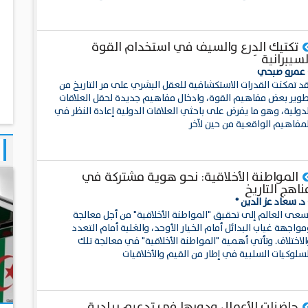
تكتيك الدِرع والسيف في استخدام القوة
لسيبرانية
 عمرو صبحي
قد تمكنت القدرات الاستكشافية للعقل البشري على مر التاريخ من
طوير بعض مفاهيم القوة، وادخال مفاهيم جديدة لحقل العلاقات
لدولية، وهو ما يفرض على باحثي العلاقات الدولية إعادة النظر في
لمفاهيم الواقعية من حين لآخر
المواطنة الأخلاقية: نحو هوية مشتركة في
ناهج التاريخ
د. سعاد عز الدين *
سعى العالم إلى تحقيق "المواطنة الأخلاقية" من أجل معالجة
واجهة غياب البدائل أمام الخيار الأوحد، والغلبة أمام التعدد
لاختلاف. وتأتي أهمية "المواطنة الأخلاقية" في معالجة تلك
لسلوكيات السلبية في إطار من القيم والأخلاقيات
حاضنات الأعمال ودورها في تدعيم ريادية