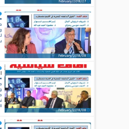
27/February/2018
» 
م
وأ
ل
ي
08/February/2018
ا
»
م
و
م
ن
ا
08/February/2018
»