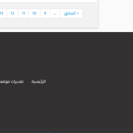
«
السابق
...
9
10
11
12
13
الرئيسية
تقديرات موقف