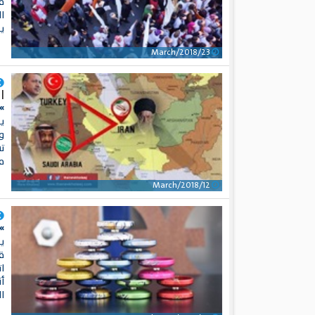
ف
ا
يف
23/March/2018
ا
»
ي
ول
ت
م
12/March/2018
»
ي
قد
ا
أ
ا