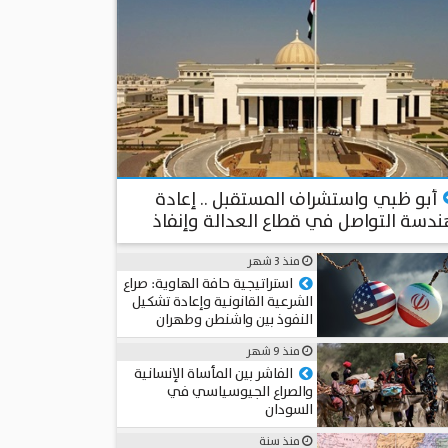
منذ أكثر من شهرين
أبو ظبي واستشراف المستقبل .. إعادة
دسة التواصل في قطاع العدالة وإنفاذ
قانون باستخدام الذكاء الاصطناعي
منذ 3 شهر
المستشار د. سامي الطوخي
استراتيجية حافة الهاوية: صراع
الشرعية القانونية وإعادة تشكيل
النفوذ بين واشنطن وطهران
عميد د. محمد حجاب
منذ 9 شهر
الفاشر بين المأساة الإنسانية
والصراع الجيوسياسي في
السودان
مريم عماد
منذ سنة