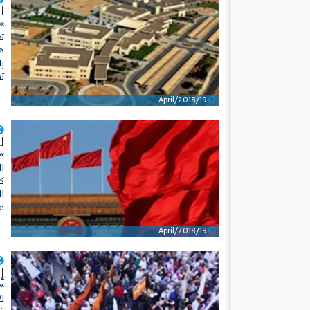
ا
»
تع
ه
ب
ت
19/April/2018
ل
» 
كم
ال
مل
19/April/2018
إ
»
ل