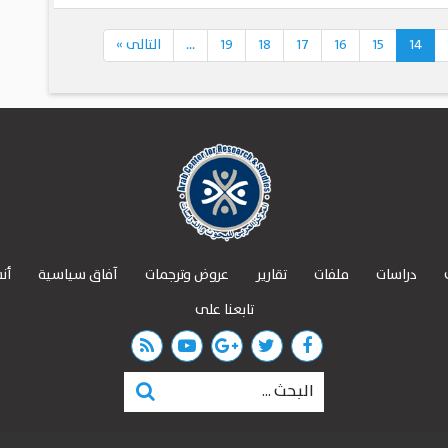
14
15
16
17
18
19
...
التالى
»
دراسات
ملفات
تقارير
عروض وترجمات
آفاق سياسية
أن
تابعنا على