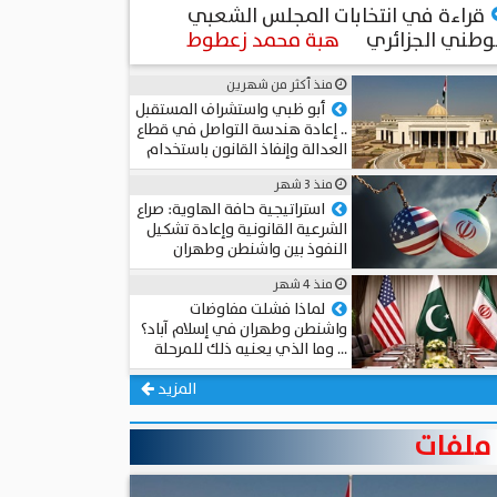
قراءة في انتخابات المجلس الشعبي
وطني الجزائري
هبة محمد زعطوط
منذ أكثر من شهرين
أبو ظبي واستشراف المستقبل
.. إعادة هندسة التواصل في قطاع
العدالة وإنفاذ القانون باستخدام
الذكاء الاصطناعي
منذ 3 شهر
المستشار د. سامي الطوخي
استراتيجية حافة الهاوية: صراع
الشرعية القانونية وإعادة تشكيل
النفوذ بين واشنطن وطهران
عميد د. محمد حجاب
منذ 4 شهر
لماذا فشلت مفاوضات
واشنطن وطهران في إسلام آباد؟
… وما الذي يعنيه ذلك للمرحلة
المقبلة؟
أحمد مهدي
المزيد
ملفات