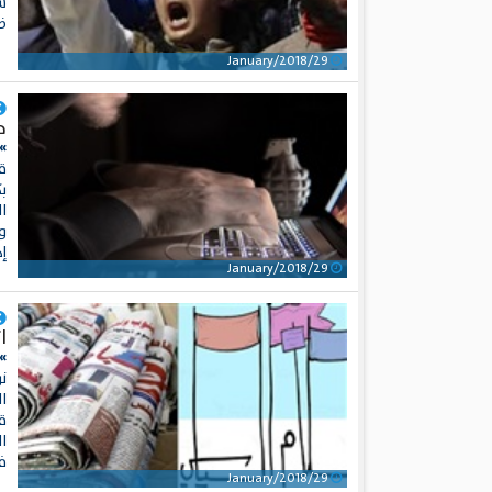
س
ظ
29/January/2018
ح
» 
ق
ب
ال
و
إد
29/January/2018
ا
» 
ا
ق
ا
في
29/January/2018