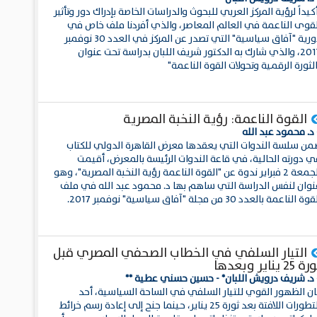
كيداً لرؤية المركز العربي للبحوث والدراسات الخاصة بإدراك دور وتأثير
لقوى الناعمة في العالم المعاصر، والذي أفردنا ملف خاص في
دورية "آفاق سياسية" التي تصدر عن المركز في العدد 30 نوفمبر
2017، والذي شارك به الدكتور شريف اللبان بدراسة تحت عنوان
لثورة الرقمية وتحولات القوة الناعمة"
القوة الناعمة: رؤية النخبة المصرية
د. محمود عبد الله
من سلسة الندوات التي يعقدها معرض القاهرة الدولي للكتاب
ي دورته الحالية، في قاعة الندوات الرئيسة بالمعرض، أقيمت
الجمعة 2 فبراير ندوة عن "القوة الناعمة رؤية النخبة المصرية"، وهو
نوان لنفس الدراسة التي ساهم بها د. محمود عبد الله في ملف
وة الناعمة بالعدد 30 من مجلة "آفاق سياسية" نوفمبر 2017.
التيار السلفي في الخطاب الصحفي المصري قبل
 25 يناير وبعدها
 د. شريف درويش اللبان* - حسين حسني عطية **
ان الظهور القوي للتيار السلفي في الساحة السياسية، أحد
التطورات اللافتة بعد ثورة 25 يناير، حينما جنح إلى إعادة رسم خرائط