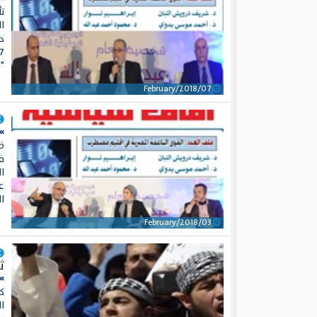
تأ
ا
"ا
07/February/2018
» 
ض
ف
ع
الق
03/February/2018
ثورة
»
ك