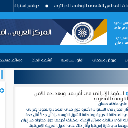
شعبي الوطني الجزائري
دوافع استراتيجية وتحديات بنيوية ..
س الادارة
حيم علي
التنفيذي
سليمان
ير
عروض وترجمات
آفاق سياسية
أنشطة المركز
وسائط متعدد
النفوذ الإيراني في أفريقيا وتهديده للأمن
لقومي المصري
 علي عاطف حسان
ثار الجدل في السنوات الأخيرة حول مدى التمدد والنفوذ الإيراني
ي المنطقة العربية ومنطقة الشرق الأوسط، إلا أن جدلاً أقل حدة
ك الذي تتناوله وسائل الإعلام بمختلف أذرعها حول محاولة مد إيران
وذها في قارة إفريقيا وآثار ذلك على الدول العربية الإفريقية.